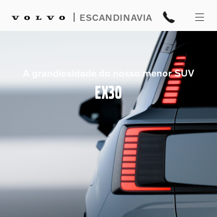
|
ESCANDINAVIA
A grandiosidade do nosso menor SUV
EX30