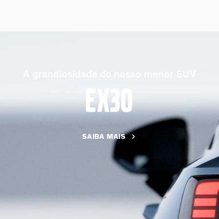
A grandiosidade do nosso menor SUV
EX30
SAIBA MAIS