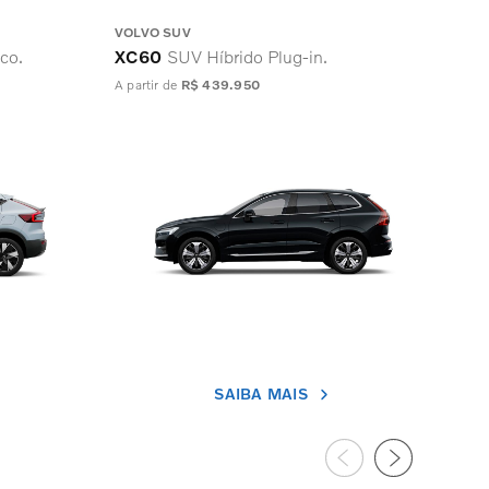
VOLVO SUV
VOL
co.
XC60
SUV Híbrido Plug-in.
XC
A partir de
R$ 439.950
A par
SAIBA MAIS