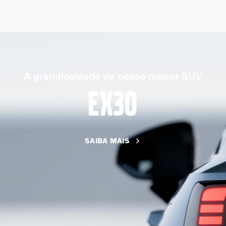
A grandiosidade do nosso menor SUV
EX30
SAIBA MAIS