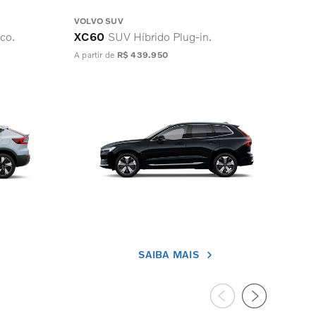
VOLVO SUV
VOL
co.
XC60
SUV Híbrido Plug-in.
XC
A partir de
R$ 439.950
A par
SAIBA MAIS