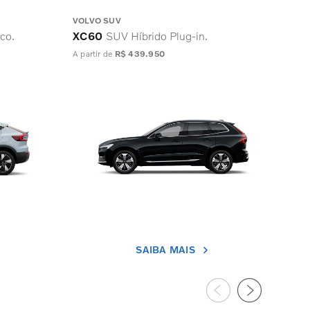
VOLVO SUV
VOL
co.
XC60
SUV Híbrido Plug-in.
XC
A partir de
R$ 439.950
A par
SAIBA MAIS