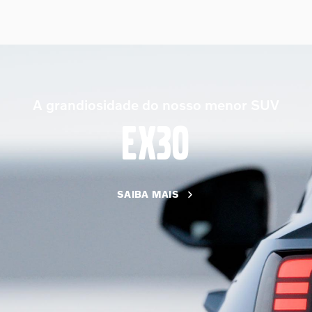
A grandiosidade do nosso menor SUV
EX30
SAIBA MAIS