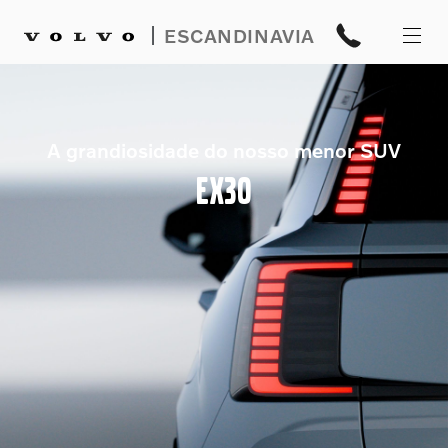
|
ESCANDINAVIA
A grandiosidade do nosso menor SUV
EX30