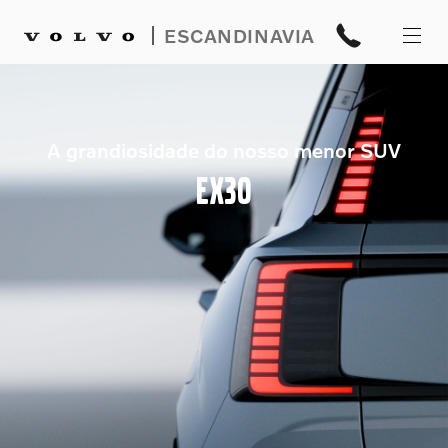
|
ESCANDINAVIA
A grandiosidade do nosso menor SUV
EX30