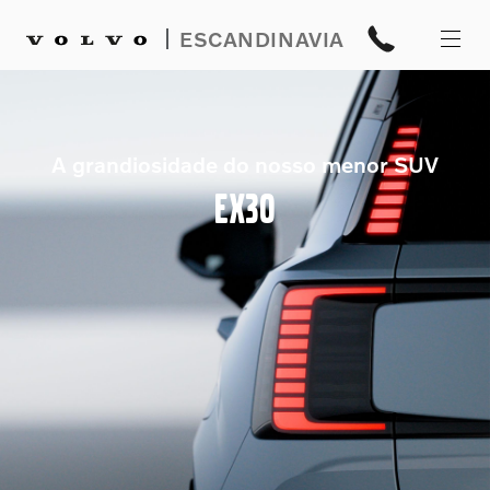
|
ESCANDINAVIA
A grandiosidade do nosso menor SUV
EX30